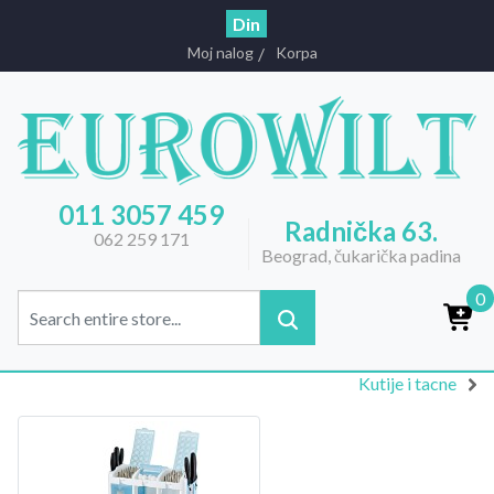
Din
Moj nalog
Korpa
011 3057 459
Radnička 63.
062 259 171
Beograd, čukarička padina
0
Kutije i tacne