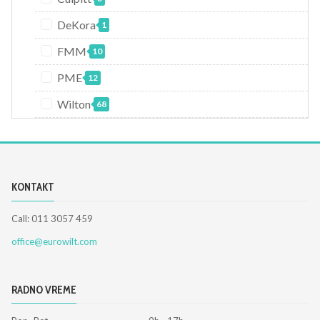
DeKora
1
FMM
10
PME
12
Wilton
68
KONTAKT
Call: 011 3057 459
office@eurowilt.com
RADNO VREME