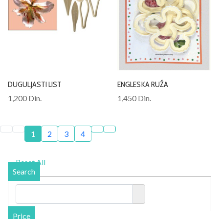
DUGULJASTI LIST
ENGLESKA RUŽA
1,200 Din.
1,450 Din.
1
2
3
4
Reset All
Search
Price