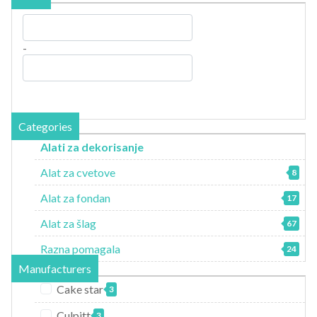
-
Categories
Alati za dekorisanje
Alat za cvetove
8
Alat za fondan
17
Alat za šlag
67
Razna pomagala
24
Manufacturers
Cake star
3
Culpitt
3