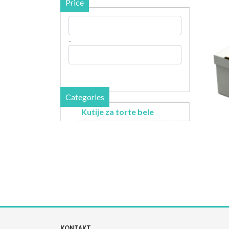
Price
-
Categories
Kutije za torte bele
KONTAKT