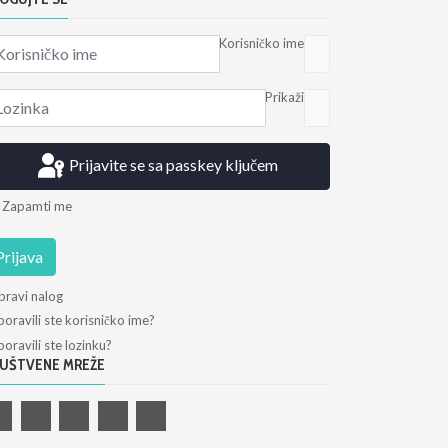
Korisničko ime
Prikaži
Prijavite se sa passkey ključem
Zapamti me
Prijava
pravi nalog
oravili ste korisničko ime?
oravili ste lozinku?
UŠTVENE MREŽE