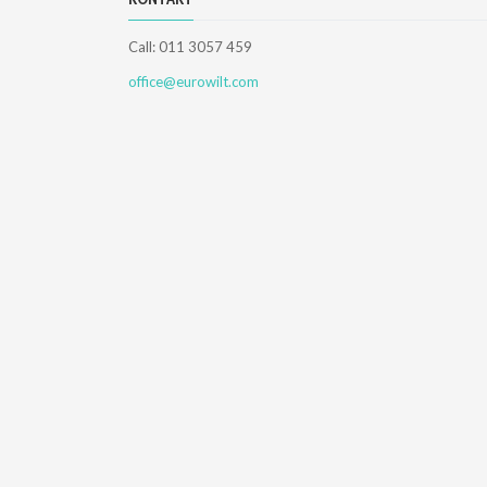
Call: 011 3057 459
office@eurowilt.com