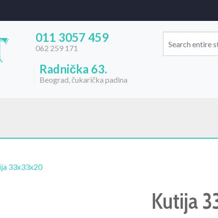
011 3057 459
062 259 171
Radnička 63.
Beograd, čukarička padina
ija 33x33x20
Kutija 