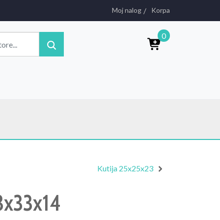
Moj nalog
Korpa
0
Kutija 25x25x23
33x33x14