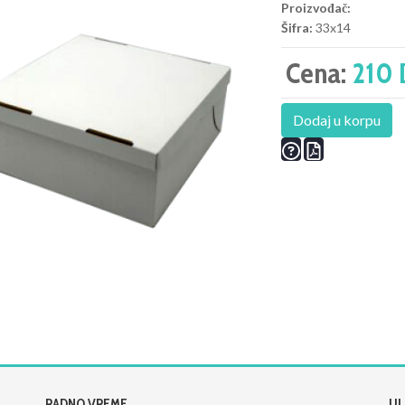
Proizvođač:
Šifra:
33x14
Cena:
210 
Dodaj u korpu
RADNO VREME
UL