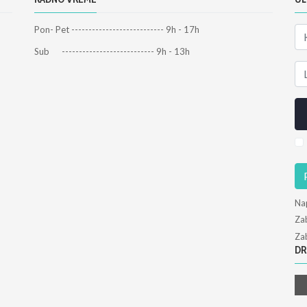
Pon- Pet --------------------------- 9h - 17h
Sub --------------------------- 9h - 13h
Na
Zab
Zab
DR