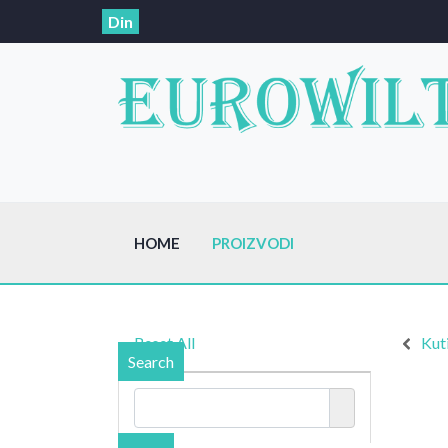
Din
HOME
PROIZVODI
Reset All
Kut
Search