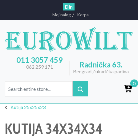
Din
Moj nalog
Korpa
011 3057 459
Radnička 63.
062 259 171
Beograd, čukarička padina
0
Kutija 25x25x23
KUTIJA 34X34X34