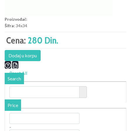
Proizvođač:
Šifra:
34x34
Cena:
280 Din.
Dodaj u korpu
Reset All
Search
Price
-