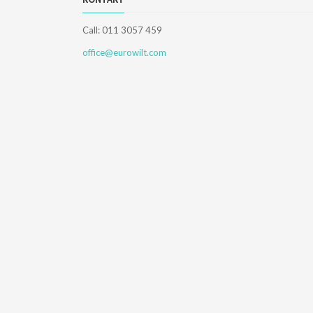
Call: 011 3057 459
office@eurowilt.com