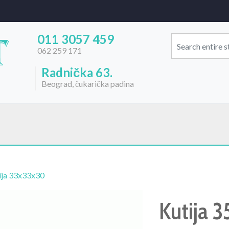
011 3057 459
062 259 171
Radnička 63.
Beograd, čukarička padina
ija 33x33x30
Kutija 