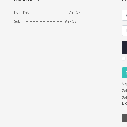
Pon- Pet --------------------------- 9h - 17h
Sub --------------------------- 9h - 13h
Na
Zab
Zab
DR