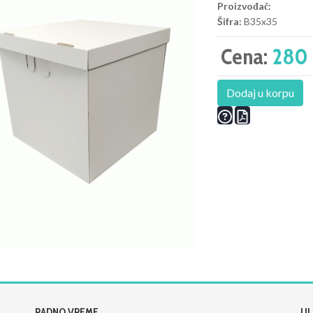
Proizvođač:
Šifra:
B35x35
Cena:
280 
Dodaj u korpu
RADNO VREME
UL