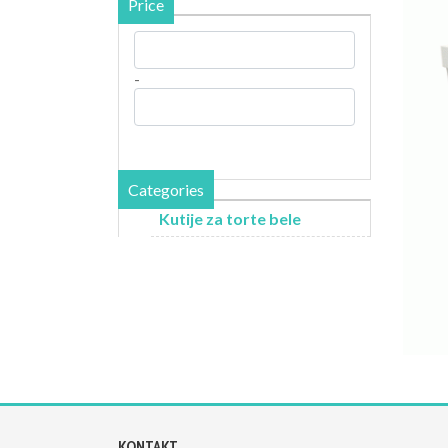
Price
-
Categories
Kutije za torte bele
KONTAKT