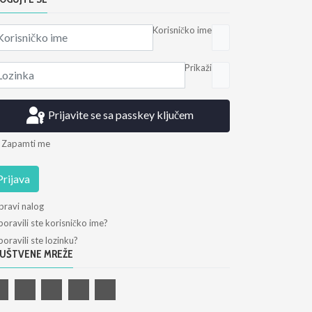
Korisničko ime
Prikaži
Prijavite se sa passkey ključem
Zapamti me
Prijava
pravi nalog
oravili ste korisničko ime?
oravili ste lozinku?
UŠTVENE MREŽE