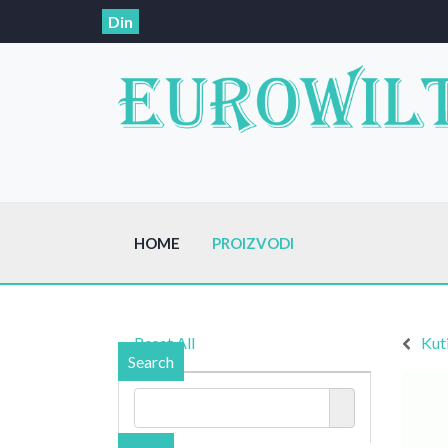
Din
HOME
PROIZVODI
Reset All
Kut
Search