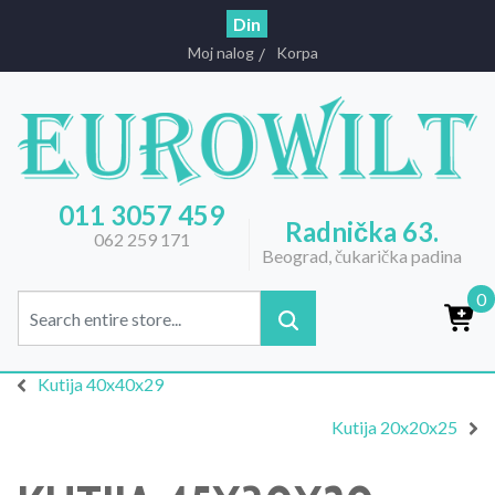
Din
Moj nalog
Korpa
011 3057 459
Radnička 63.
062 259 171
Beograd, čukarička padina
0
Kutija 40x40x29
Kutija 20x20x25