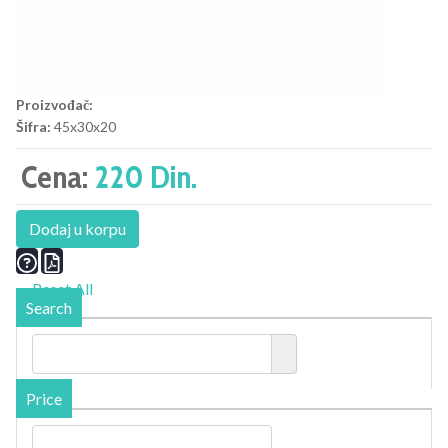
Proizvođač:
Šifra:
45x30x20
Cena:
220 Din.
Dodaj u korpu
Reset All
Search
Price