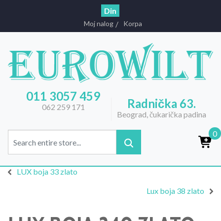
Din
Moj nalog
Korpa
011 3057 459
Radnička 63.
062 259 171
Beograd, čukarička padina
0
LUX boja 33 zlato
Lux boja 38 zlato