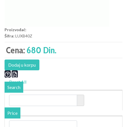
Proizvođač:
Šifra:
LUXB40Z
Cena:
680 Din.
Dodaj u korpu
Reset All
Search
Price