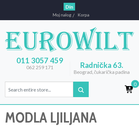
Din
Moj nalog
Korpa
011 3057 459
Radnička 63.
062 259 171
Beograd, čukarička padina
0
MODLA LJILJANA