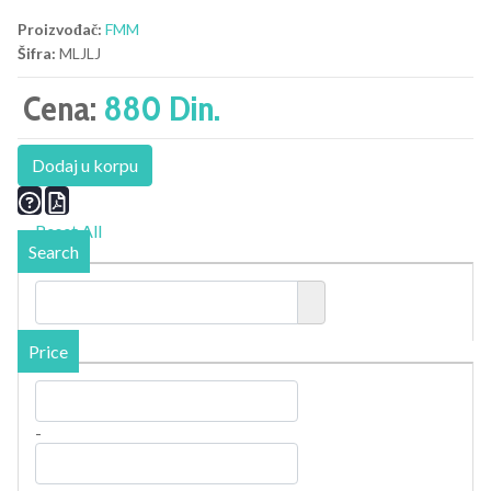
Proizvođač:
FMM
Šifra:
MLJLJ
Cena:
880 Din.
Dodaj u korpu
Reset All
Search
Price
-