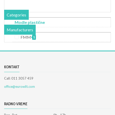
Categories
Modle plastične
Manufacturers
FMM
1
KONTAKT
Call: 011 3057 459
office@eurowilt.com
RADNO VREME