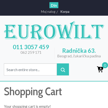
Din
Moj nalog
Korpa
011 3057 459
Radnička 63.
062 259 171
Beograd, čukarička padina
0
Shopping Cart
Your shopping cart is empty!