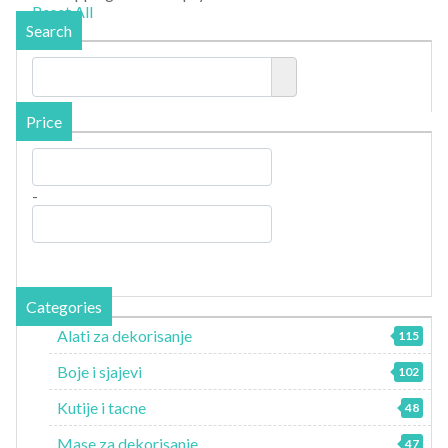
Reset All
Search
Price
-
Categories
Alati za dekorisanje
115
Boje i sjajevi
102
Kutije i tacne
48
Mase za dekorisanje
47