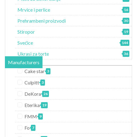
Mrvice i perlice
16
Prehrambeni proizvodi
30
Stiropor
19
Svećice
144
Ukrasi za torte
36
Manufacturers
Cake star
3
Culpitt
3
DeKora
26
Eterika
19
FMM
9
Fo
7