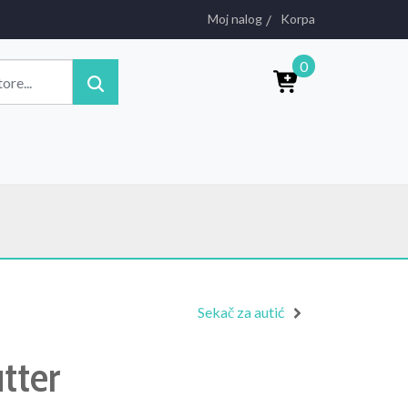
Moj nalog
Korpa
0
Sekač za autić
tter