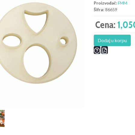
Proizvođač:
FMM
Šifra:
86659
Cena:
1,05
Dodaj u korpu