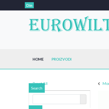
Din
HOME
PROIZVODI
Reset All
Mor
Search