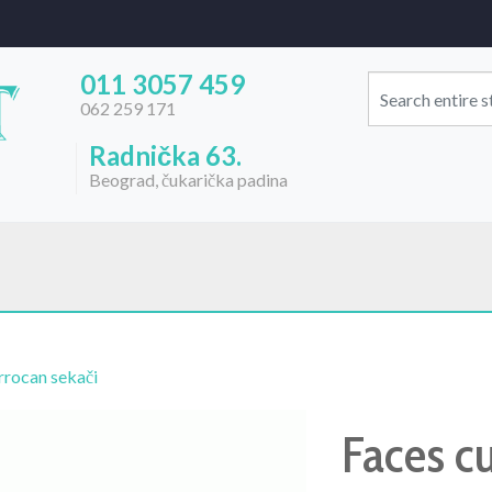
011 3057 459
062 259 171
Radnička 63.
Beograd, čukarička padina
rocan sekači
Faces cu