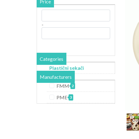
Price
-
Categories
Plastični sekači
Manufacturers
FMM
2
PME
3