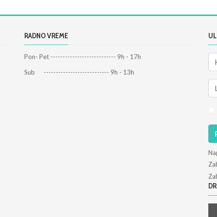
RADNO VREME
UL
Pon- Pet --------------------------- 9h - 17h
Sub --------------------------- 9h - 13h
Na
Zab
Zab
DR