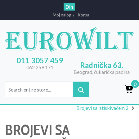
Din
Moj nalog
Korpa
011 3057 459
Radnička 63.
062 259 171
Beograd, čukarička padina
0
Brojevi sa istiskivačem 2
BROJEVI SA