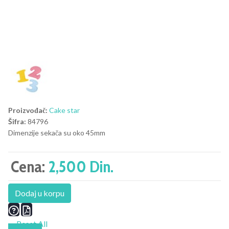
Proizvođač:
Cake star
Šifra:
84796
Dimenzije sekača su oko 45mm
Cena:
2,500 Din.
Dodaj u korpu
Reset All