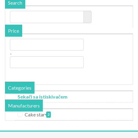
Search
Price
-
Categories
Sekači sa istiskivačem
Manufacturers
Cake star
2