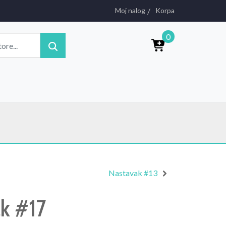
Moj nalog
Korpa
0
Nastavak #13
k #17