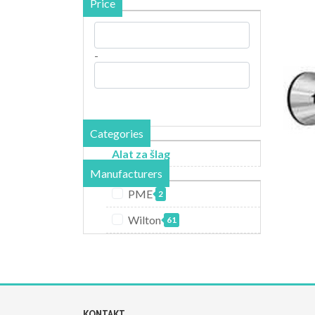
Price
-
Categories
Alat za šlag
Manufacturers
PME
2
Wilton
61
KONTAKT