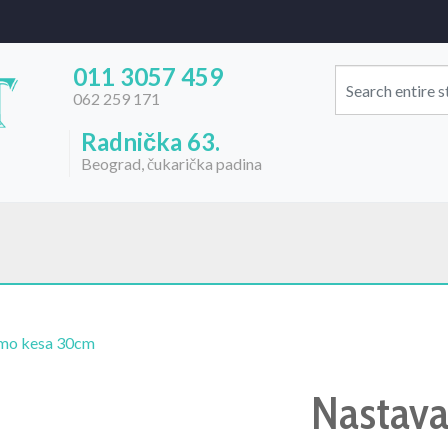
011 3057 459
062 259 171
Radnička 63.
Beograd, čukarička padina
mo kesa 30cm
Nastava