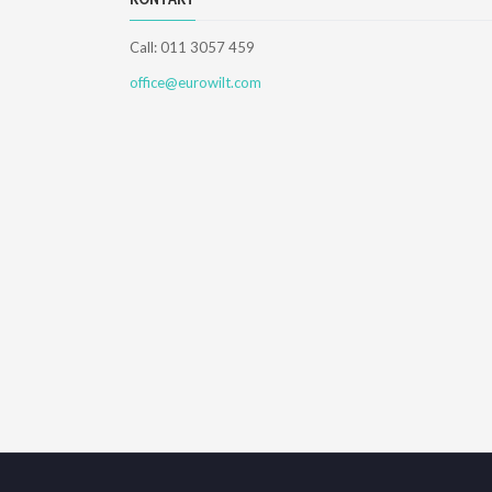
Call: 011 3057 459
office@eurowilt.com