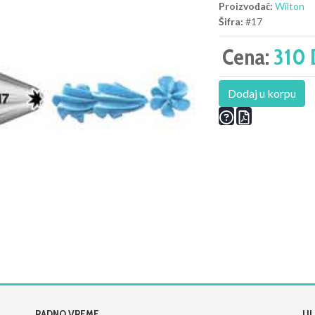
Proizvođač:
Wilton
Šifra:
#17
Cena:
310 
Dodaj u korpu
RADNO VREME
UL