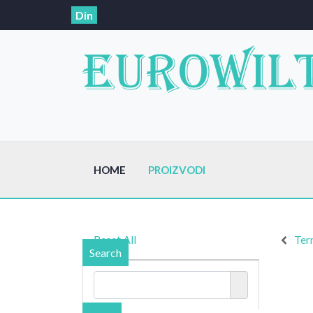
Din
HOME
PROIZVODI
Reset All
Ter
Search