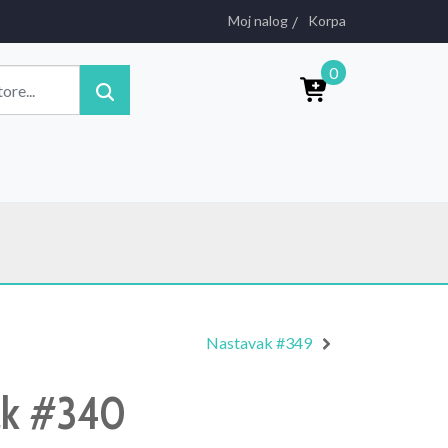
Moj nalog
Korpa
0
Nastavak #349
ak #340