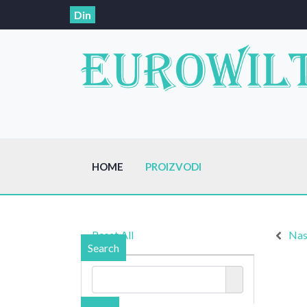
Din
HOME
PROIZVODI
Reset All
Nas
Search