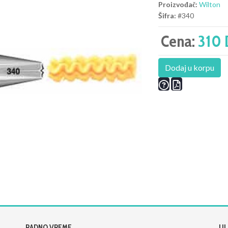
Proizvođač:
Wilton
Šifra:
#340
Cena:
310 
Dodaj u korpu
RADNO VREME
UL