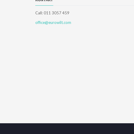
Call: 011 3057 459
office@eurowilt.com