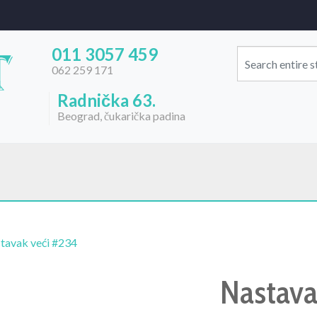
011 3057 459
062 259 171
Radnička 63.
Beograd, čukarička padina
tavak veći #234
Nastav