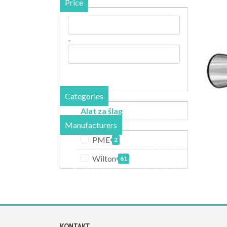
Price
-
Categories
Alat za šlag
Manufacturers
PME
2
Wilton
61
KONTAKT