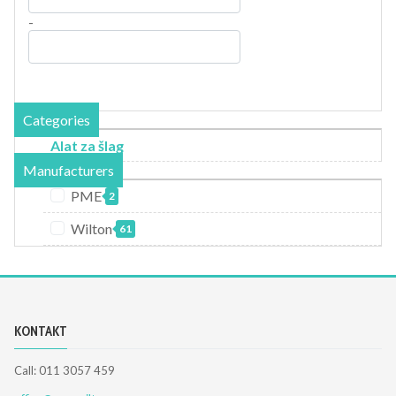
-
Categories
Alat za šlag
Manufacturers
PME
2
Wilton
61
KONTAKT
Call: 011 3057 459