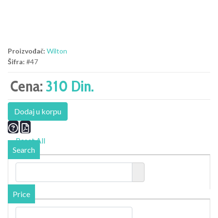
Proizvođač:
Wilton
Šifra:
#47
Cena:
310 Din.
Dodaj u korpu
Reset All
Search
Price