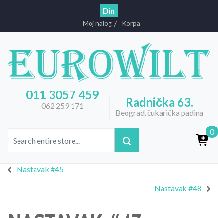
Din
Moj nalog
Korpa
011 3057 459
Radnička 63.
062 259 171
Beograd, čukarička padina
0
Nastavak #45
Nastavak #48