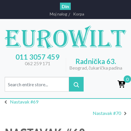
Din
Moj nalog
Korpa
011 3057 459
Radnička 63.
062 259 171
Beograd, čukarička padina
0
Nastavak #69
Nastavak #70