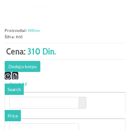
Proizvođač:
Wilton
Šifra:
#68
Cena:
310 Din.
Dodaj u korpu
Reset All
Search
Price