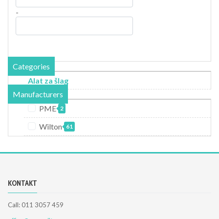
-
Categories
Alat za šlag
Manufacturers
PME
2
Wilton
61
KONTAKT
Call: 011 3057 459