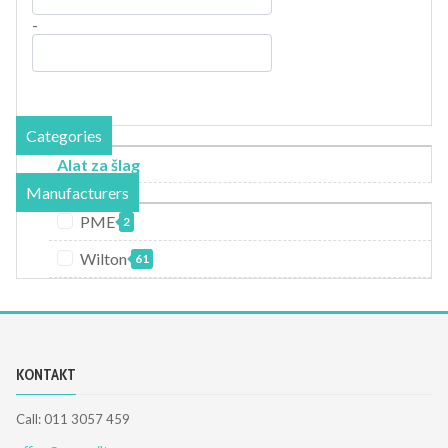
-
Categories
Alat za šlag
Manufacturers
PME
2
Wilton
61
KONTAKT
Call: 011 3057 459