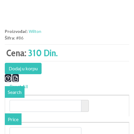
Proizvođač:
Wilton
Šifra:
#86
Cena:
310 Din.
Dodaj u korpu
Reset All
Search
Price