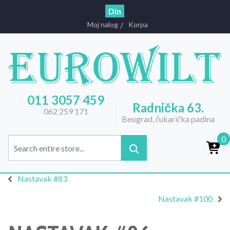
Din
Moj nalog
Korpa
011 3057 459
Radnička 63.
062 259 171
Beograd, čukarička padina
0
Nastavak #83
Nastavak #100