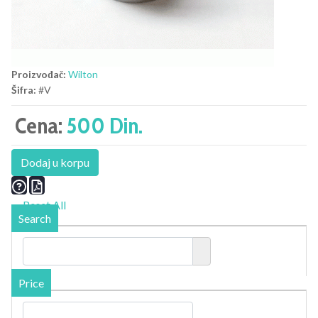
Proizvođač:
Wilton
Šifra:
#V
Cena:
500 Din.
Dodaj u korpu
Reset All
Search
Price