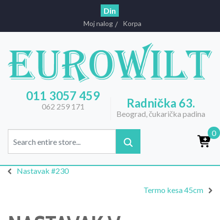
Din
Moj nalog
Korpa
011 3057 459
Radnička 63.
062 259 171
Beograd, čukarička padina
0
Nastavak #230
Termo kesa 45cm