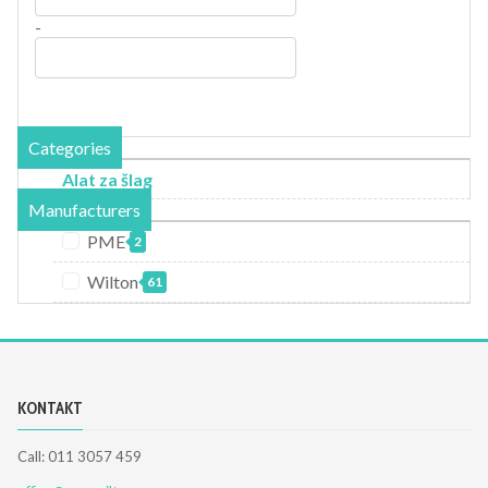
-
Categories
Alat za šlag
Manufacturers
PME
2
Wilton
61
KONTAKT
Call: 011 3057 459