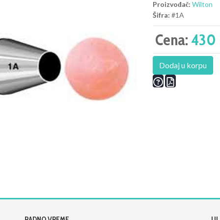
Proizvođač:
Wilton
Šifra:
#1A
Cena:
430 
Dodaj u korpu
RADNO VREME
UL