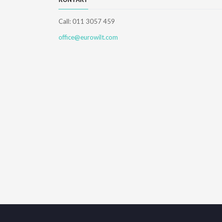
Call: 011 3057 459
office@eurowilt.com