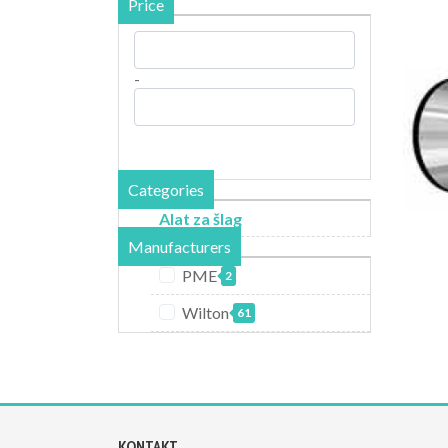
Price
-
Categories
Alat za šlag
Manufacturers
PME
2
Wilton
61
KONTAKT