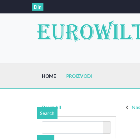
Din
HOME
PROIZVODI
Reset All
Nas
Search