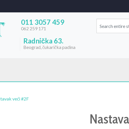
011 3057 459
062 259 171
Radnička 63.
Beograd, čukarička padina
tavak veći #2F
Nastava