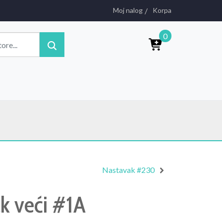
Moj nalog
Korpa
0
Nastavak #230
k veći #1A