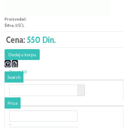
Proizvođač:
Šifra:
BŠČL
Cena:
550 Din.
Dodaj u korpu
Reset All
Search
Price
-