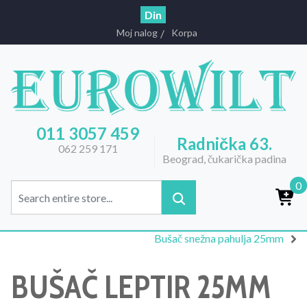
Din
Moj nalog
Korpa
011 3057 459
Radnička 63.
062 259 171
Beograd, čukarička padina
0
Bušač snežna pahulja 25mm
BUŠAČ LEPTIR 25MM