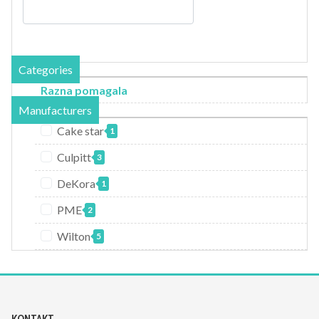
Categories
Razna pomagala
Manufacturers
Cake star
1
Culpitt
3
DeKora
1
PME
2
Wilton
5