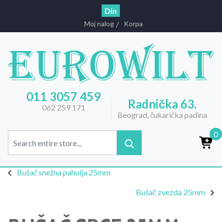
Din
Moj nalog
Korpa
011 3057 459
Radnička 63.
062 259 171
Beograd, čukarička padina
0
Bušač snežna pahulja 25mm
Bušač zvezda 25mm