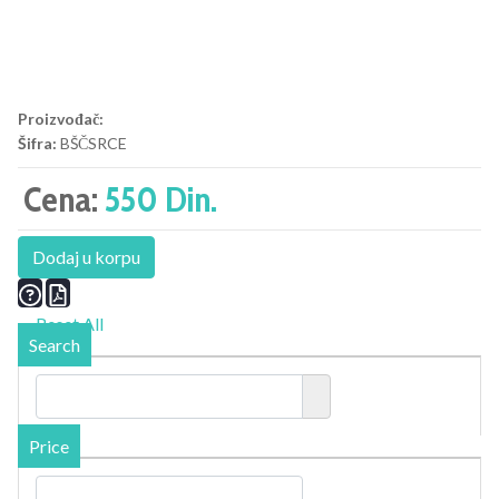
Proizvođač:
Šifra:
BŠČSRCE
Cena:
550 Din.
Dodaj u korpu
Reset All
Search
Price