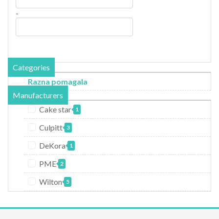
-
Categories
Razna pomagala
Manufacturers
Cake star
1
Culpitt
3
DeKora
1
PME
2
Wilton
5