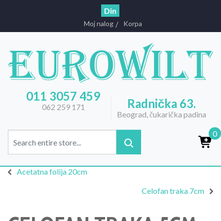
Din
Moj nalog
Korpa
011 3057 459
Radnička 63.
062 259 171
Beograd, čukarička padina
0
Acetatna folija 20cm
Celofan traka 7cm