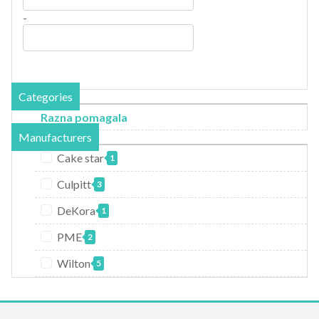
-
Categories
Razna pomagala
Manufacturers
Cake star
1
Culpitt
3
DeKora
1
PME
2
Wilton
5