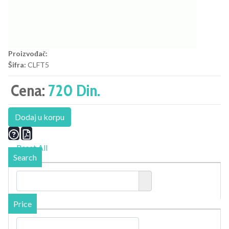
Proizvođač:
Šifra:
CLFT5
Cena:
720 Din.
Dodaj u korpu
Reset All
Search
Price