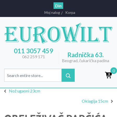
Din
Moj nalog
Korpa
011 3057 459
Radnička 63.
062 259 171
Beograd, čukarička padina
0
Nož ugaoni 23cm
Oklagija 15cm