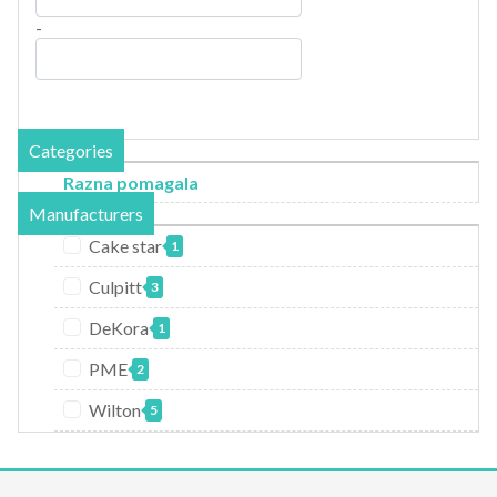
-
Categories
Razna pomagala
Manufacturers
Cake star
1
Culpitt
3
DeKora
1
PME
2
Wilton
5