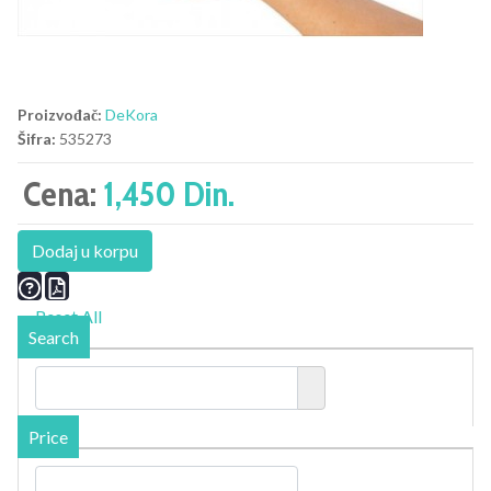
Proizvođač:
DeKora
Šifra:
535273
Cena:
1,450 Din.
Dodaj u korpu
Reset All
Search
Price