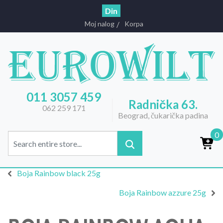
Din
Moj nalog
Korpa
011 3057 459
Radnička 63.
062 259 171
Beograd, čukarička padina
0
Boja Rainbow black 25g
Boja Rainbow azzure 25g