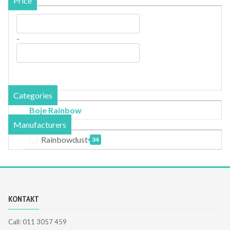
Price
-
Categories
Boje Rainbow
Manufacturers
Rainbowdust
34
KONTAKT
Call: 011 3057 459