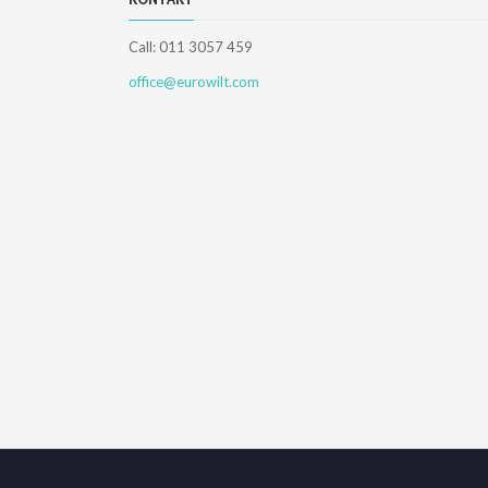
Call: 011 3057 459
office@eurowilt.com