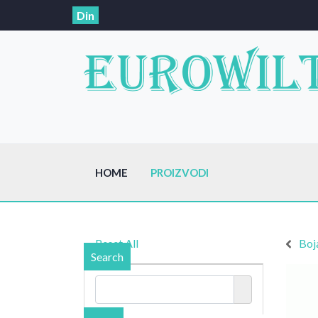
Din
HOME
PROIZVODI
Reset All
Boj
Search