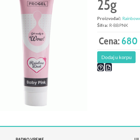
25g
Proizvođač:
Rainbow
Šifra:
R-BBPNK
Cena:
680 
Dodaj u korpu
RADNO VREME
UL