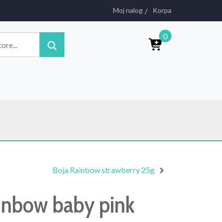
Moj nalog
Korpa
0
Boja Rainbow strawberry 25g
inbow baby pink