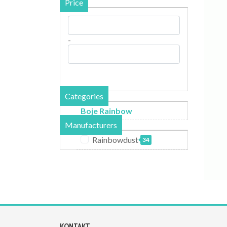
Price
-
Categories
Boje Rainbow
Manufacturers
Rainbowdust
34
KONTAKT