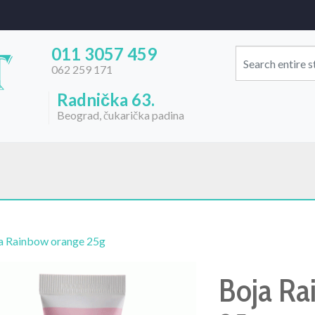
011 3057 459
062 259 171
Radnička 63.
Beograd, čukarička padina
a Rainbow orange 25g
Boja Ra