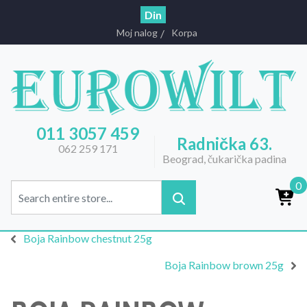
Din
Moj nalog
Korpa
011 3057 459
Radnička 63.
062 259 171
Beograd, čukarička padina
0
Boja Rainbow chestnut 25g
Boja Rainbow brown 25g