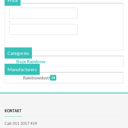
Price
-
Categories
Boje Rainbow
Manufacturers
Rainbowdust
34
KONTAKT
Call: 011 3057 459