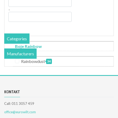
-
Categories
Boje Rainbow
Manufacturers
Rainbowdust
34
KONTAKT
Call: 011 3057 459
office@eurowilt.com