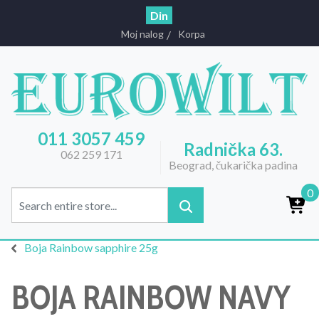
Din
Moj nalog
Korpa
011 3057 459
Radnička 63.
062 259 171
Beograd, čukarička padina
0
Boja Rainbow sapphire 25g
BOJA RAINBOW NAVY