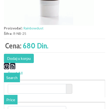
Proizvođač:
Rainbowdust
Šifra:
R-NB-25
Cena:
680 Din.
Dodaj u korpu
Reset All
Search
Price