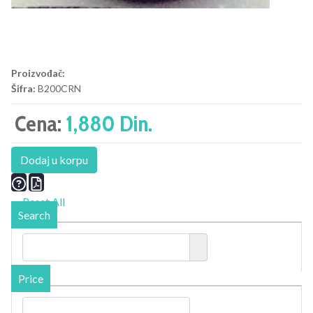
Proizvođač:
Šifra:
B200CRN
Cena:
1,880 Din.
Dodaj u korpu
Reset All
Search
Price