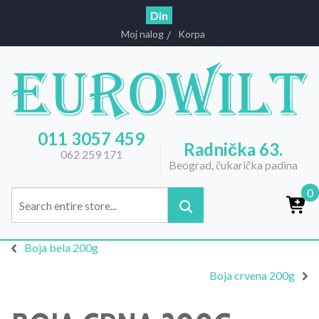
Din
Moj nalog
Korpa
011 3057 459
Radnička 63.
062 259 171
Beograd, čukarička padina
0
Boja bela 200g
Boja crvena 200g