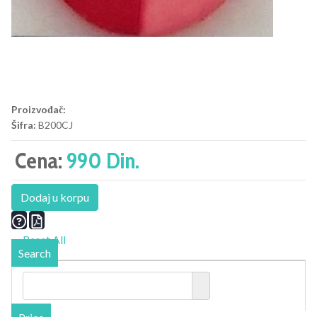
Proizvođač:
Šifra:
B200CJ
Cena:
990 Din.
Dodaj u korpu
Reset All
Search