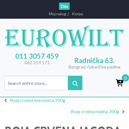
Din
Moj nalog
Korpa
011 3057 459
Radnička 63.
062 259 171
Beograd, čukarička padina
0
Boja crvena borovnica 200g
Boja crvena malina 200g