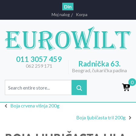
Din
Moj nalog
Korpa
011 3057 459
Radnička 63.
062 259 171
Beograd, čukarička padina
0
Boja crvena višnja 200g
Boja ljubičasta tril 200g