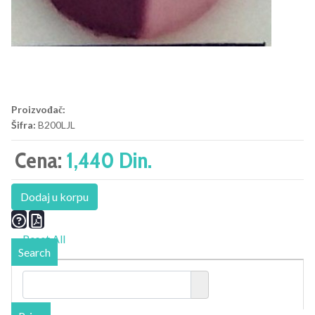
Proizvođač:
Šifra:
B200LJL
Cena:
1,440 Din.
Dodaj u korpu
Reset All
Search