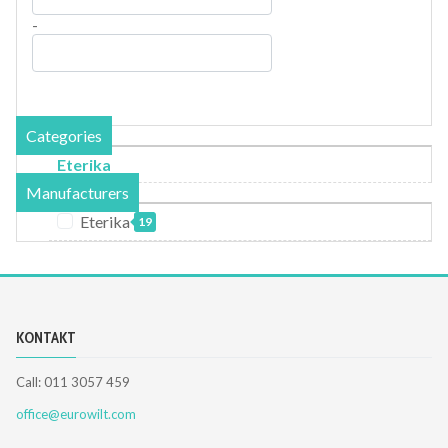
-
Categories
Eterika
Manufacturers
Eterika
19
KONTAKT
Call: 011 3057 459
office@eurowilt.com