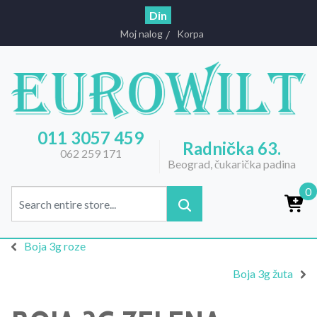
Din
Moj nalog
Korpa
011 3057 459
Radnička 63.
062 259 171
Beograd, čukarička padina
0
Boja 3g roze
Boja 3g žuta