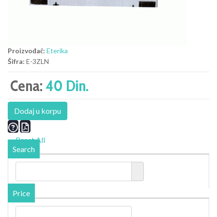
Proizvođač:
Eterika
Šifra:
E-3ZLN
Cena:
40 Din.
Dodaj u korpu
Reset All
Search
Price