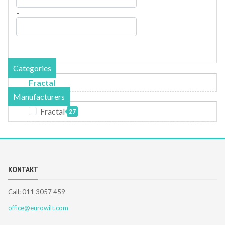
-
Categories
Fractal
Manufacturers
Fractal
27
KONTAKT
Call: 011 3057 459
office@eurowilt.com