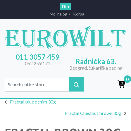
Din
Moj nalog
Korpa
011 3057 459
Radnička 63.
062 259 171
Beograd, čukarička padina
0
Fractal blue denim 30g
Fractal Chestnut brown 30g