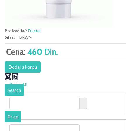
Proizvođač:
Fractal
Šifra:
F-BRWN
Cena:
460 Din.
Dodaj u korpu
Reset All
Search
Price