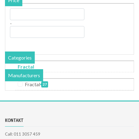
Price
-
Categories
Fractal
Manufacturers
Fractal
27
KONTAKT
Call: 011 3057 459