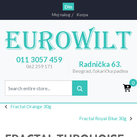
Din
Moj nalog
Korpa
011 3057 459
Radnička 63.
062 259 171
Beograd, čukarička padina
0
Fractal Orange 30g
Fractal Royal Blue 30g