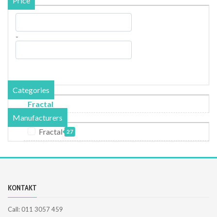
Price
-
Categories
Fractal
Manufacturers
Fractal
27
KONTAKT
Call: 011 3057 459