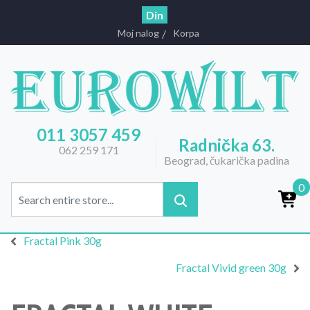
Din
Moj nalog
Korpa
011 3057 459
Radnička 63.
062 259 171
Beograd, čukarička padina
0
Fractal Pink 30g
Fractal Vivid green 30g