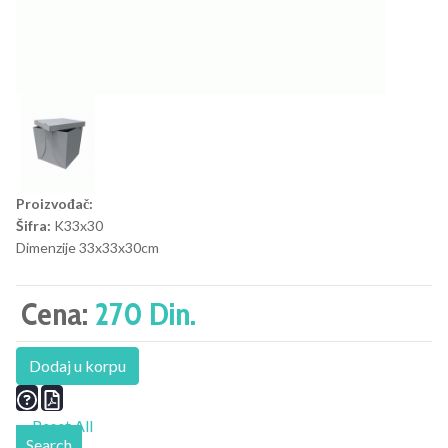
Proizvođač:
Šifra:
K33x30
Dimenzije 33x33x30cm
Cena:
270 Din.
Dodaj u korpu
Reset All
Search