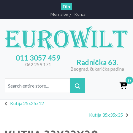
Din
Moj nalog
Korpa
011 3057 459
Radnička 63.
062 259 171
Beograd, čukarička padina
0
Kutija 25x25x12
Kutija 35x35x35