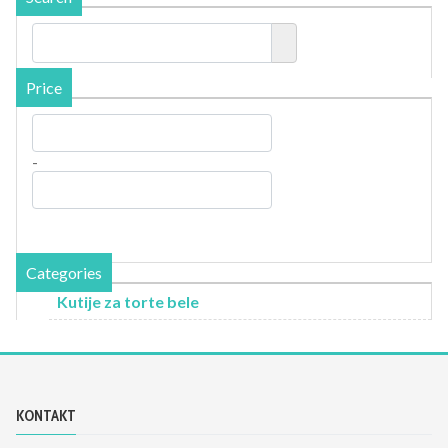
Price
-
Categories
Kutije za torte bele
KONTAKT