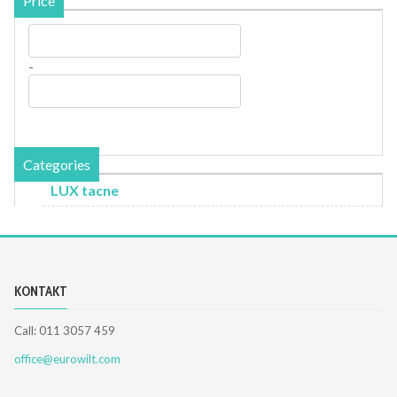
Price
-
Categories
LUX tacne
KONTAKT
Call: 011 3057 459
office@eurowilt.com