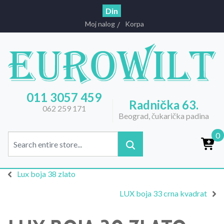
Din
Moj nalog
Korpa
011 3057 459
Radnička 63.
062 259 171
Beograd, čukarička padina
0
Lux boja 38 zlato
LUX boja 33 crna kvadrat