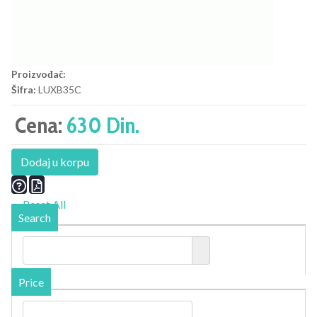
Proizvođač:
Šifra:
LUXB35C
Cena:
630 Din.
Dodaj u korpu
Reset All
Search
Price