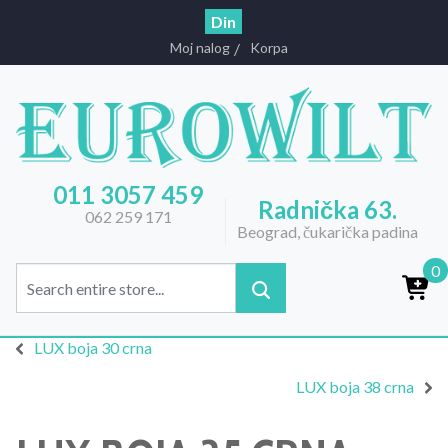
Din
Moj nalog
Korpa
011 3057 459
Radnička 63.
062 259 171
Beograd, čukarička padina
0
LUX boja 30 crna
LUX boja 38 crna