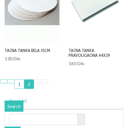
TACNA TANKA BELA 35CM
TACNA TANKA
PRAVOUGAONA 44X29
130 Din.
160 Din.
1
2
Reset All
Search