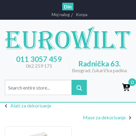
Din
Moj nalog
Korpa
011 3057 459
Radnička 63.
062 259 171
Beograd, čukarička padina
0
Alati za dekorisanje
Mase za dekorisanje