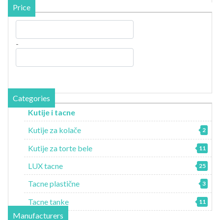
Price
-
Categories
Kutije i tacne
Kutije za kolače
2
Kutije za torte bele
11
LUX tacne
25
Tacne plastične
3
Tacne tanke
11
Manufacturers