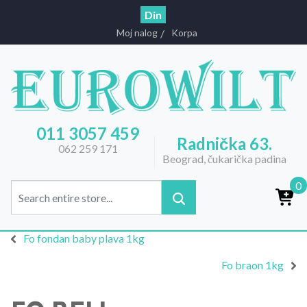
Din
Moj nalog
Korpa
011 3057 459
Radnička 63.
062 259 171
Beograd, čukarička padina
0
Fo fondan baby plava 1kg
Fo braon 1kg