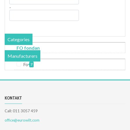
-
Categories
FO fondan
Manufacturers
Fo
7
KONTAKT
Call: 011 3057 459
office@eurowilt.com