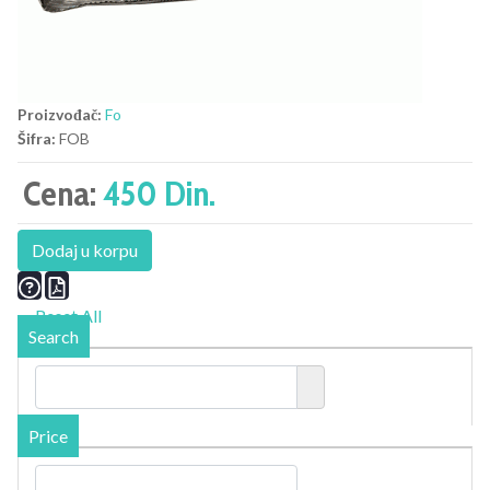
Proizvođač:
Fo
Šifra:
FOB
Cena:
450 Din.
Dodaj u korpu
Reset All
Search
Price