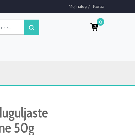
Moj nalog
Korpa
0
duguljaste
ne 50g