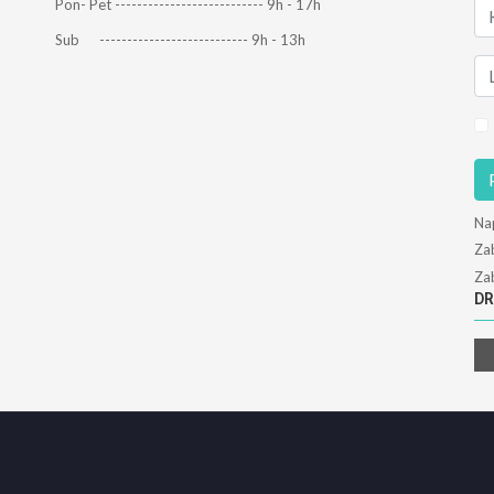
Pon- Pet --------------------------- 9h - 17h
Sub --------------------------- 9h - 13h
Na
Zab
Zab
DR