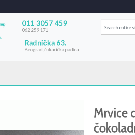
011 3057 459
062 259 171
Radnička 63.
Beograd, čukarička padina
Mrvice 
čokolad