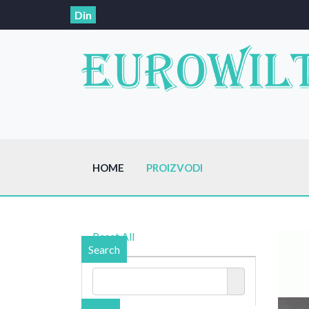
Din
HOME
PROIZVODI
Reset All
Search