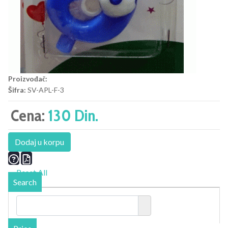
Proizvođač:
Šifra:
SV-APL-F-3
Cena:
130 Din.
Dodaj u korpu
Reset All
Search