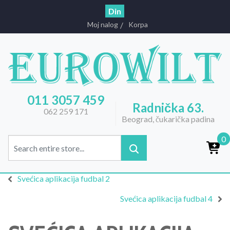
Din
Moj nalog
Korpa
011 3057 459
Radnička 63.
062 259 171
Beograd, čukarička padina
0
Svećica aplikacija fudbal 2
Svećica aplikacija fudbal 4