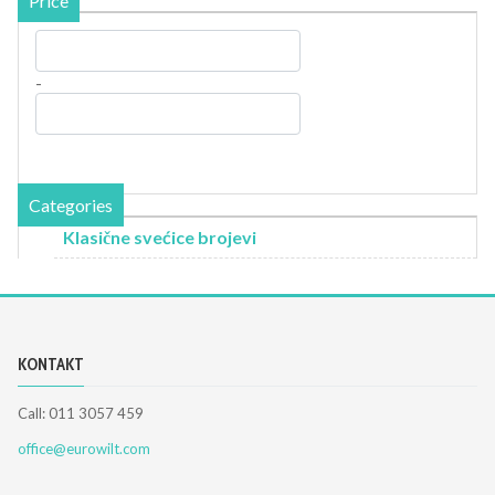
Price
-
Categories
Klasične svećice brojevi
KONTAKT
Call: 011 3057 459
office@eurowilt.com