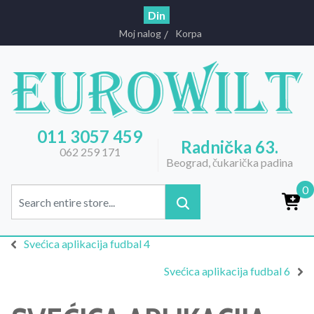
Din
Moj nalog
Korpa
011 3057 459
Radnička 63.
062 259 171
Beograd, čukarička padina
0
Svećica aplikacija fudbal 4
Svećica aplikacija fudbal 6