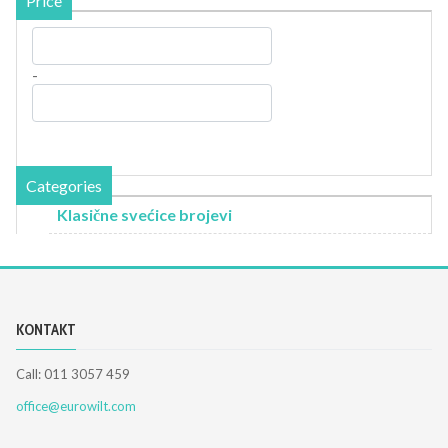
Price
-
Categories
Klasične svećice brojevi
KONTAKT
Call: 011 3057 459
office@eurowilt.com