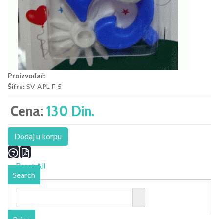
Proizvođač:
Šifra:
SV-APL-F-5
Cena:
130 Din.
Dodaj u korpu
Reset All
Search