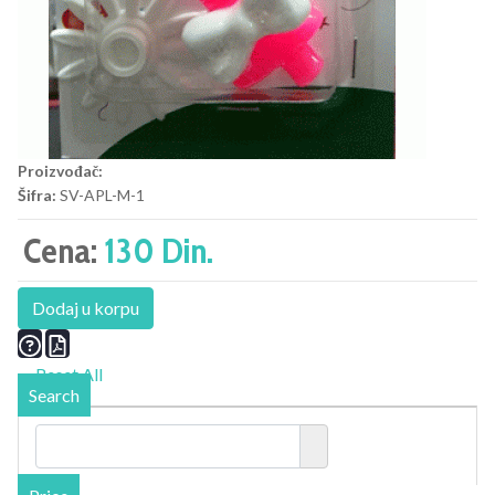
Proizvođač:
Šifra:
SV-APL-M-1
Cena:
130 Din.
Dodaj u korpu
Reset All
Search