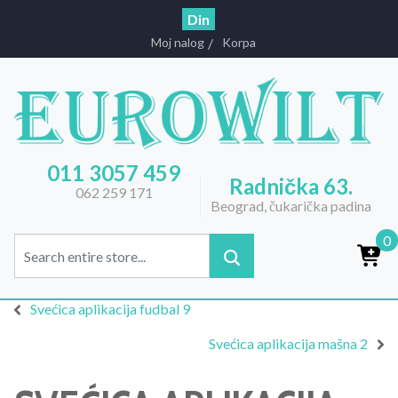
Din
Moj nalog
Korpa
011 3057 459
Radnička 63.
062 259 171
Beograd, čukarička padina
0
Svećica aplikacija fudbal 9
Svećica aplikacija mašna 2