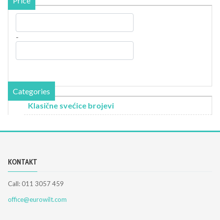
Price
-
Categories
Klasične svećice brojevi
KONTAKT
Call: 011 3057 459
office@eurowilt.com