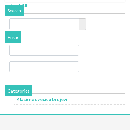
Reset All
Search
Price
-
Categories
Klasične svećice brojevi