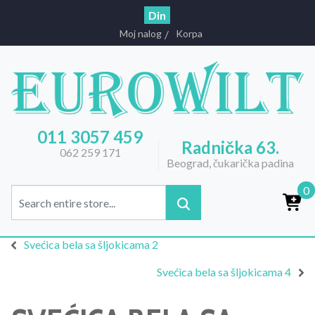
Din
Moj nalog
Korpa
011 3057 459
Radnička 63.
062 259 171
Beograd, čukarička padina
0
Svećica bela sa šljokicama 2
Svećica bela sa šljokicama 4