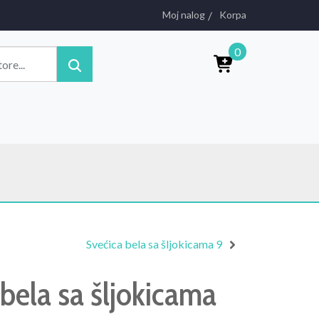
Moj nalog
Korpa
0
Svećica bela sa šljokicama 9
bela sa šljokicama