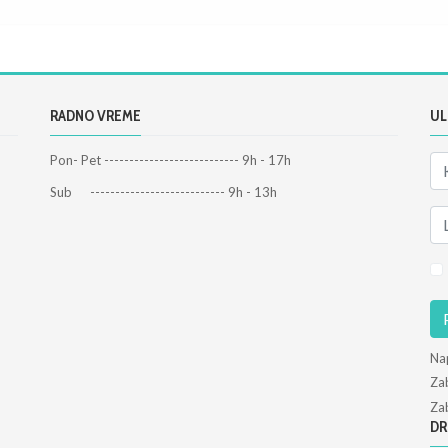
RADNO VREME
UL
Pon- Pet --------------------------- 9h - 17h
Sub --------------------------- 9h - 13h
Na
Zab
Zab
DR