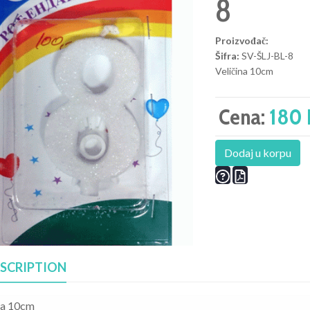
8
Proizvođač:
Šifra:
SV-ŠLJ-BL-8
Veličina 10cm
Cena:
180 
Dodaj u korpu
SCRIPTION
na 10cm