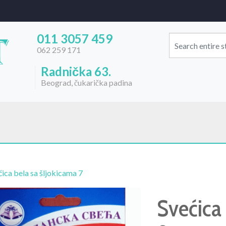
011 3057 459
062 259 171
Radnička 63.
Beograd, čukarička padina
ćica bela sa šljokicama 7
Svećica 