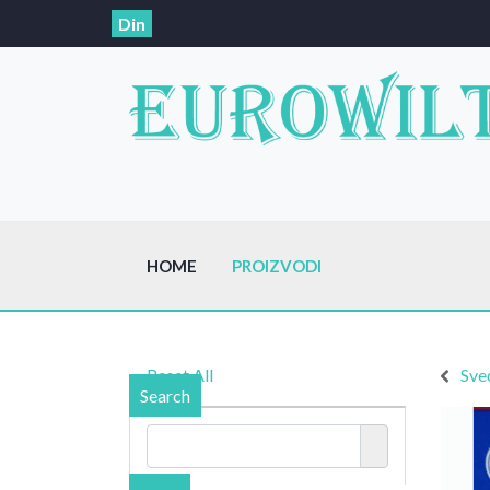
Din
HOME
PROIZVODI
Reset All
Sve
Search