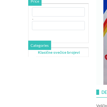
Price
-
Categories
Klasične svećice brojevi
DE
Veliči