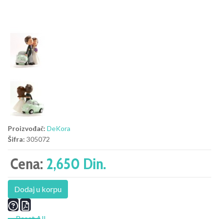
Proizvođač:
DeKora
Šifra:
305072
Cena:
2,650 Din.
Dodaj u korpu
Reset All