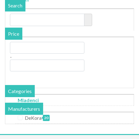
Search
Price
-
Categories
Mladenci
Manufacturers
DeKora
20