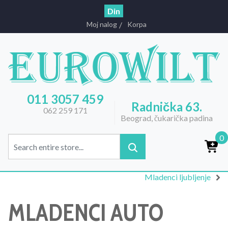
Din
Moj nalog
Korpa
011 3057 459
Radnička 63.
062 259 171
Beograd, čukarička padina
0
Mladenci ljubljenje
MLADENCI AUTO