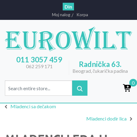
Din
Moj nalog
Korpa
011 3057 459
Radnička 63.
062 259 171
Beograd, čukarička padina
0
Mladenci sa dečakom
Mladenci dodir lica