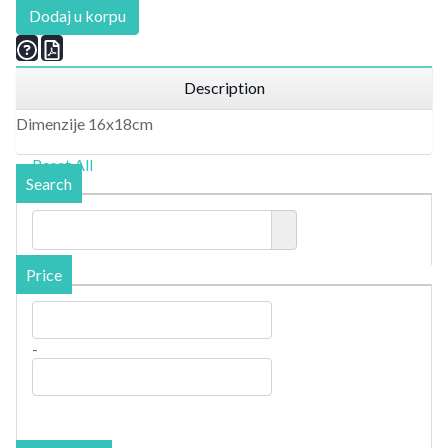
Dodaj u korpu
Description
Dimenzije 16x18cm
Reset All
Search
Price
-