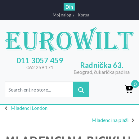
Din
Moj nalog
Korpa
011 3057 459
Radnička 63.
062 259 171
Beograd, čukarička padina
0
Mladenci London
Mladenci na plaži