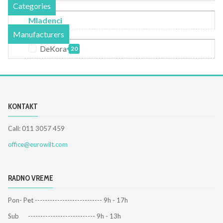
Categories
Mladenci
Manufacturers
DeKora
20
KONTAKT
Call: 011 3057 459
office@eurowilt.com
RADNO VREME
Pon- Pet --------------------------- 9h - 17h
Sub --------------------------- 9h - 13h