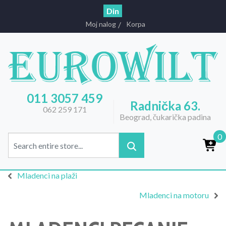
Din
Moj nalog
Korpa
011 3057 459
Radnička 63.
062 259 171
Beograd, čukarička padina
0
Mladenci na plaži
Mladenci na motoru