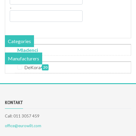
-
Categories
Mladenci
Manufacturers
DeKora
20
KONTAKT
Call: 011 3057 459
office@eurowilt.com