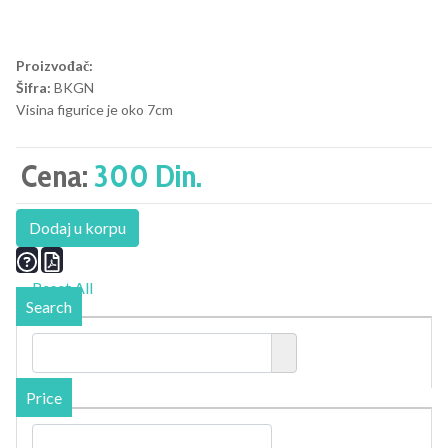
Proizvođač:
Šifra:
BKGN
Visina figurice je oko 7cm
Cena:
300 Din.
Dodaj u korpu
Reset All
Search
Price