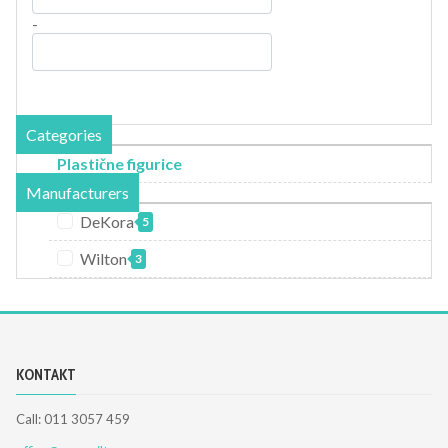
-
Categories
Plastične figurice
Manufacturers
DeKora
5
Wilton
3
KONTAKT
Call: 011 3057 459