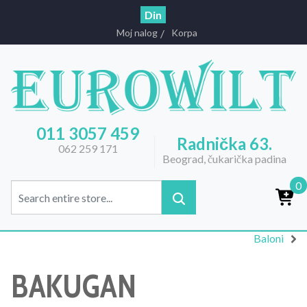
Din
Moj nalog
Korpa
011 3057 459
Radnička 63.
062 259 171
Beograd, čukarička padina
0
Baloni
BAKUGAN