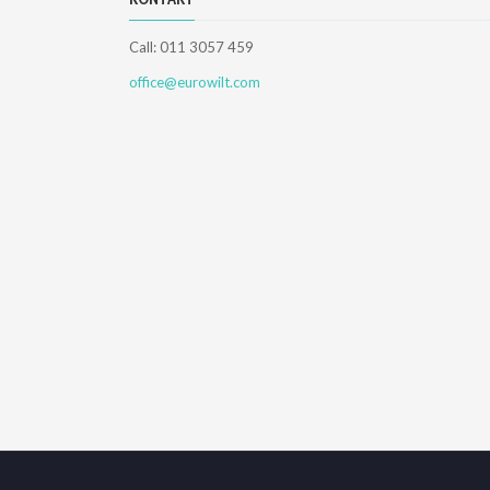
Call: 011 3057 459
office@eurowilt.com