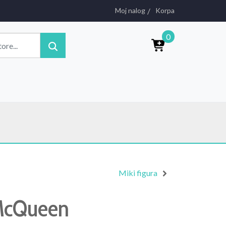
Moj nalog
Korpa
0
Miki figura
McQueen