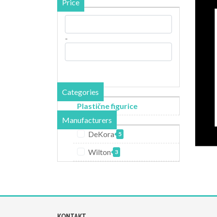
Price
-
Categories
Plastične figurice
Manufacturers
DeKora
5
Wilton
3
KONTAKT