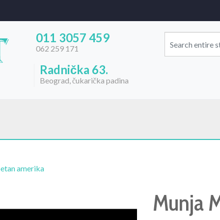
011 3057 459
062 259 171
Radnička 63.
Beograd, čukarička padina
etan amerika
Munja 