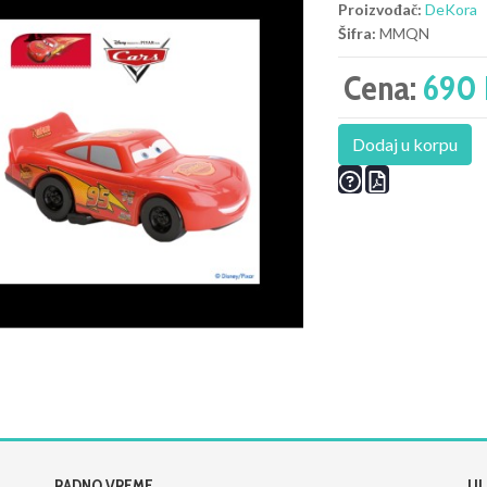
Proizvođač:
DeKora
Šifra:
MMQN
Cena:
690 
Dodaj u korpu
RADNO VREME
UL