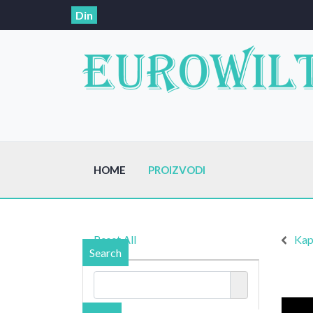
Din
HOME
PROIZVODI
Reset All
Kap
Search