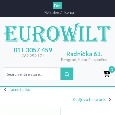
Din
Moj nalog
Korpa
011 3057 459
Radnička 63.
062 259 171
Beograd, čukarička padina
0
Tacne tanke
Kutije za torte bele