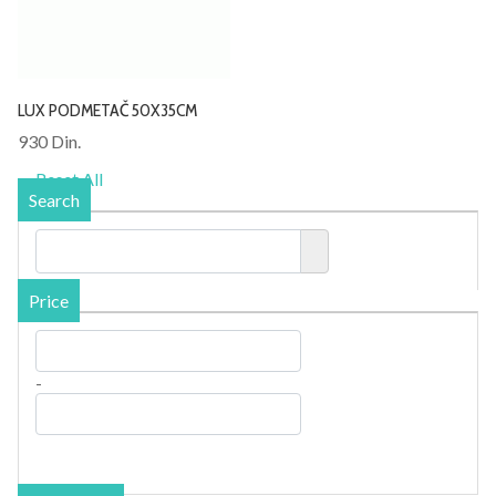
LUX PODMETAČ 50X35CM
930 Din.
Reset All
Search
Price
-